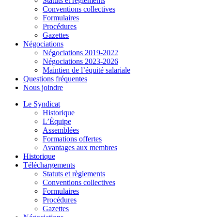
Statuts et règlements
Conventions collectives
Formulaires
Procédures
Gazettes
Négociations
Négociations 2019-2022
Négociations 2023-2026
Maintien de l’équité salariale
Questions fréquentes
Nous joindre
Le Syndicat
Historique
L’Équipe
Assemblées
Formations offertes
Avantages aux membres
Historique
Téléchargements
Statuts et règlements
Conventions collectives
Formulaires
Procédures
Gazettes