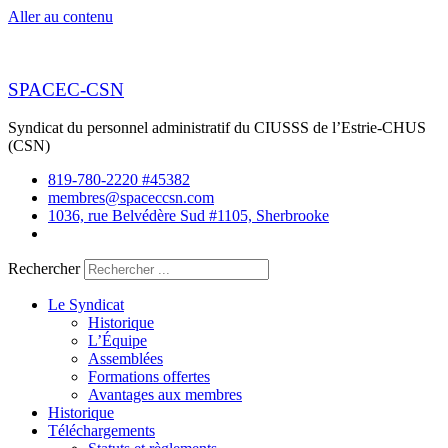
Aller au contenu
SPACEC-CSN
Syndicat du personnel administratif du CIUSSS de l’Estrie-CHUS
(CSN)
819-780-2220 #45382
membres@spaceccsn.com
1036, rue Belvédère Sud #1105, Sherbrooke
Rechercher
Le Syndicat
Historique
L’Équipe
Assemblées
Formations offertes
Avantages aux membres
Historique
Téléchargements